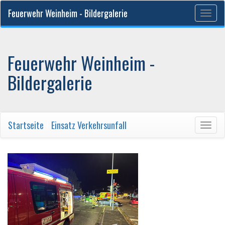
Feuerwehr Weinheim - Bildergalerie
Togg
navig
Feuerwehr Weinheim -
Bildergalerie
Startseite
/
Einsatz Verkehrsunfall
Togg
navig