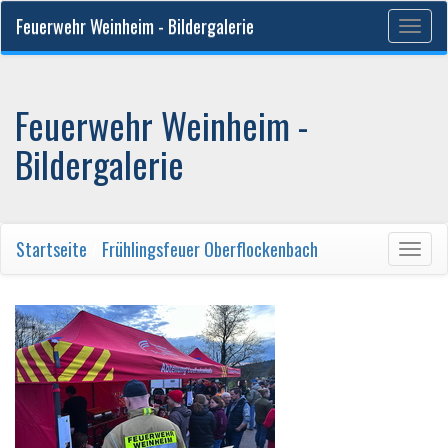
Feuerwehr Weinheim - Bildergalerie
Togg
navig
Feuerwehr Weinheim -
Bildergalerie
Startseite
/
Frühlingsfeuer Oberflockenbach
Togg
navig