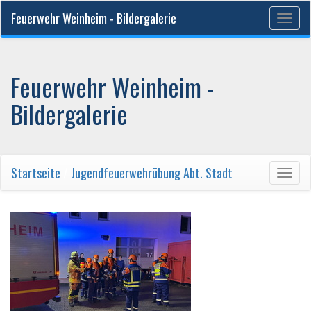
Feuerwehr Weinheim - Bildergalerie
Togg
navig
Feuerwehr Weinheim -
Bildergalerie
Startseite
/
Jugendfeuerwehrübung Abt. Stadt
Togg
navig