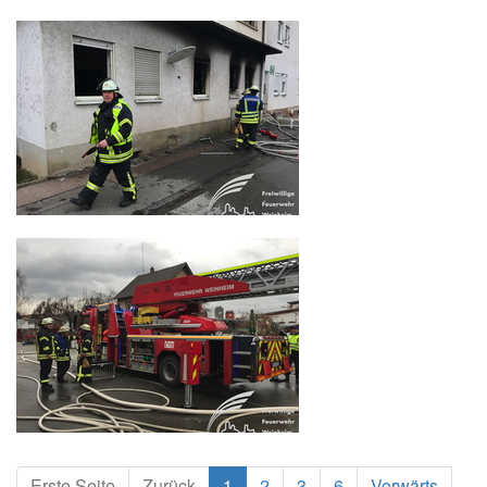
Erste Seite
Zurück
1
2
3
6
Vorwärts