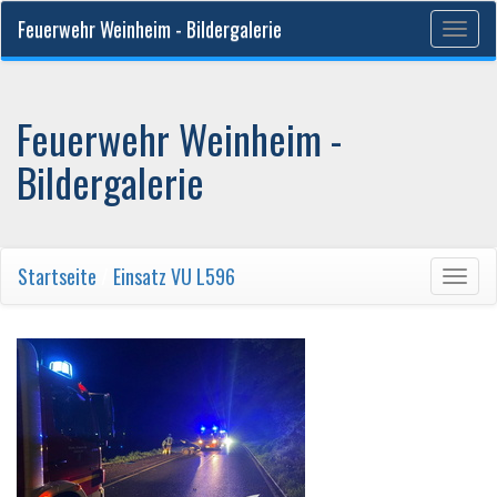
Feuerwehr Weinheim - Bildergalerie
Togg
navig
Feuerwehr Weinheim -
Bildergalerie
Startseite
/
Einsatz VU L596
Togg
navig