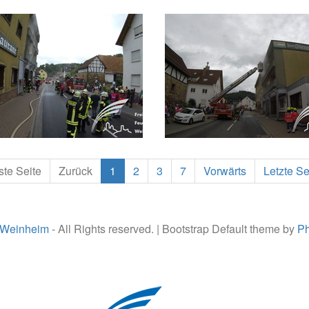
ste Seite
Zurück
1
2
3
7
Vorwärts
Letzte Se
 Weinheim
- All Rights reserved. | Bootstrap Default theme by
Ph