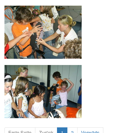
Erste Seite
Zurück
1
2
Vorwärts