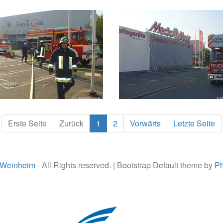
Erste Seite
Zurück
1
2
Vorwärts
Letzte Seite
 Weinheim
- All Rights reserved. | Bootstrap Default theme by
Ph