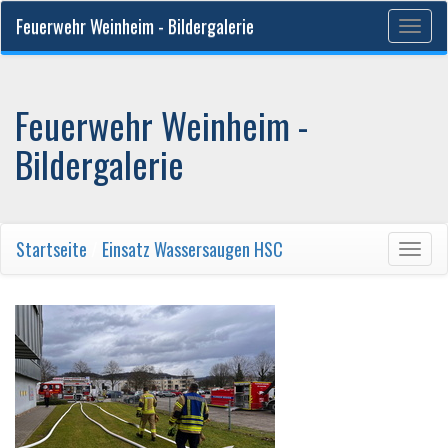
Feuerwehr Weinheim - Bildergalerie
Togg
navig
Feuerwehr Weinheim -
Bildergalerie
Startseite
/
Einsatz Wassersaugen HSC
Togg
navig