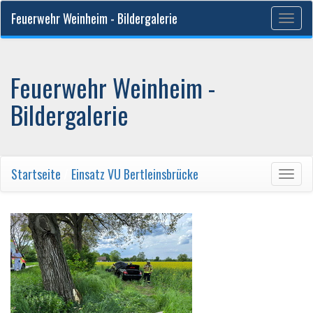
Feuerwehr Weinheim - Bildergalerie
Togg
navig
Feuerwehr Weinheim -
Bildergalerie
Startseite
/
Einsatz VU Bertleinsbrücke
Togg
navig