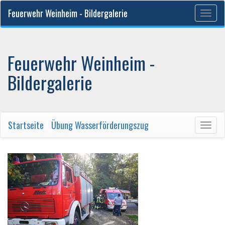
Feuerwehr Weinheim - Bildergalerie
Togg
navig
Feuerwehr Weinheim -
Bildergalerie
Startseite
/
Übung Wasserförderungszug
Togg
navig