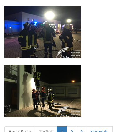
Erste Seite
Zurück
1
2
3
Vorwärts