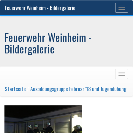
Feuerwehr Weinheim - Bildergalerie
Togg
navig
Feuerwehr Weinheim -
Bildergalerie
Togg
navig
Startseite
/
Ausbildungsgruppe Februar '18 und Jugendübung