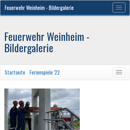
Feuerwehr Weinheim - Bildergalerie
Togg
navig
Feuerwehr Weinheim -
Bildergalerie
Startseite
/
Ferienspiele '22
Togg
navig