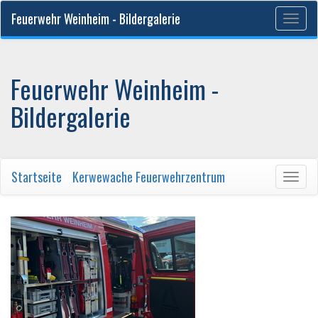
Feuerwehr Weinheim - Bildergalerie
Togg
navig
Feuerwehr Weinheim -
Bildergalerie
Startseite
/
Kerwewache Feuerwehrzentrum
Togg
navig