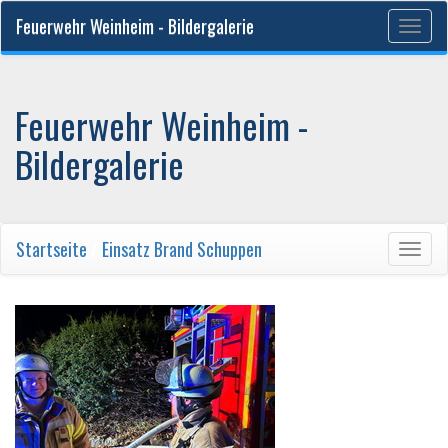
Feuerwehr Weinheim - Bildergalerie
Togg
navig
Feuerwehr Weinheim -
Bildergalerie
Startseite
/
Einsatz Brand Schuppen
Togg
navig