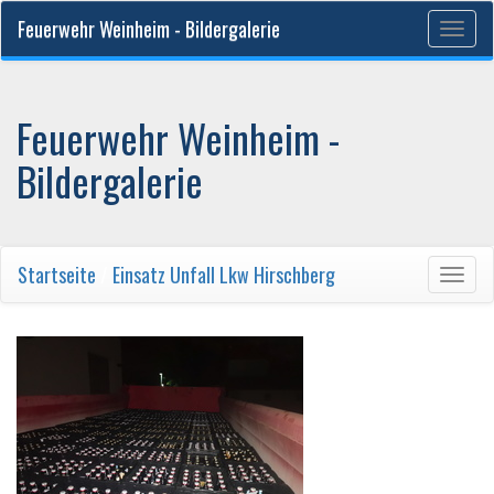
Feuerwehr Weinheim - Bildergalerie
Togg
navig
Feuerwehr Weinheim -
Bildergalerie
Startseite
/
Einsatz Unfall Lkw Hirschberg
Togg
navig