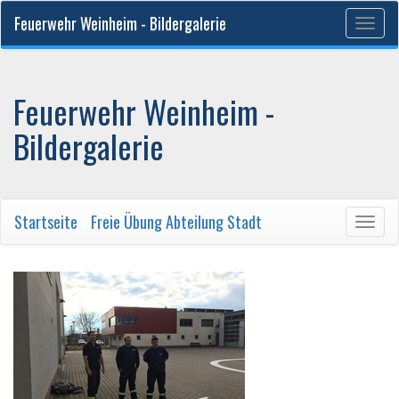
Feuerwehr Weinheim - Bildergalerie
Togg
navig
Feuerwehr Weinheim -
Bildergalerie
Startseite
/
Freie Übung Abteilung Stadt
Togg
navig