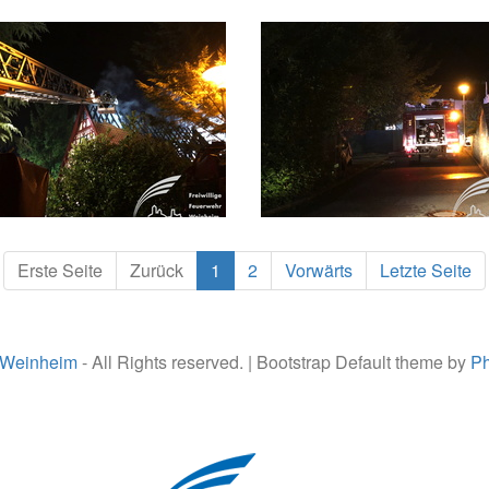
Erste Seite
Zurück
1
2
Vorwärts
Letzte Seite
 Weinheim
- All Rights reserved. | Bootstrap Default theme by
Ph