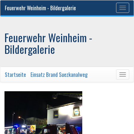
Feuerwehr Weinheim - Bildergalerie
Togg
navig
Feuerwehr Weinheim -
Bildergalerie
Startseite
/
Einsatz Brand Suezkanalweg
Togg
navig