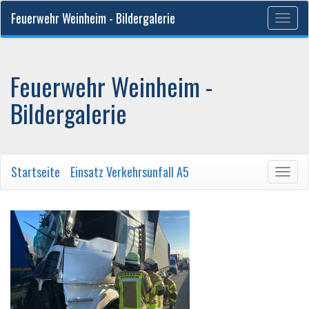
Feuerwehr Weinheim - Bildergalerie
Togg
navig
Feuerwehr Weinheim -
Bildergalerie
Startseite
/
Einsatz Verkehrsunfall A5
Togg
navig