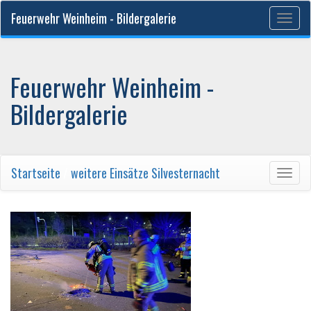
Feuerwehr Weinheim - Bildergalerie
Togg
navig
Feuerwehr Weinheim -
Bildergalerie
Startseite
/
weitere Einsätze Silvesternacht
Togg
navig