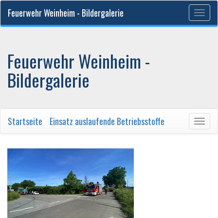
Feuerwehr Weinheim - Bildergalerie
Togg
navig
Feuerwehr Weinheim -
Bildergalerie
Startseite
/
Einsatz auslaufende Betriebsstoffe
Togg
navig