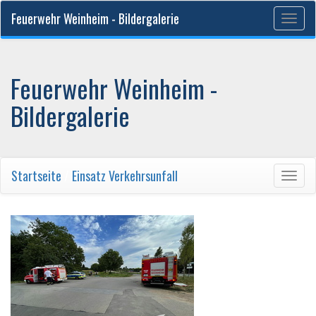
Feuerwehr Weinheim - Bildergalerie
Togg
navig
Feuerwehr Weinheim -
Bildergalerie
Startseite
/
Einsatz Verkehrsunfall
Togg
navig