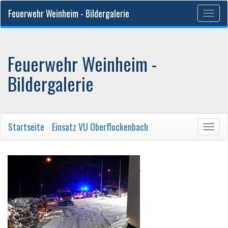
Feuerwehr Weinheim - Bildergalerie
Togg
navig
Feuerwehr Weinheim -
Bildergalerie
Startseite
/
Einsatz VU Oberflockenbach
Togg
navig