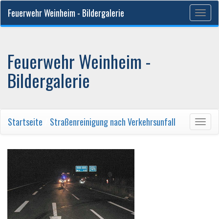
Feuerwehr Weinheim - Bildergalerie
Togg
navig
Feuerwehr Weinheim -
Bildergalerie
Startseite
/
Straßenreinigung nach Verkehrsunfall
Togg
navig