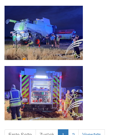
Erste Seite
Zurück
1
2
Vorwärts