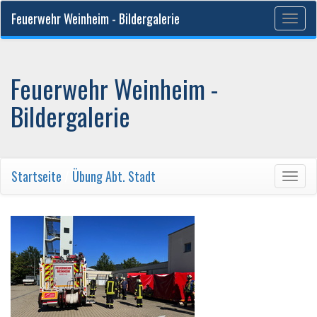
Feuerwehr Weinheim - Bildergalerie
Togg
navig
Feuerwehr Weinheim -
Bildergalerie
Startseite
/
Übung Abt. Stadt
Togg
navig