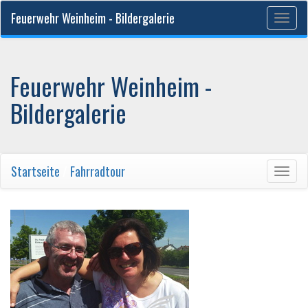
Feuerwehr Weinheim - Bildergalerie
Togg
navig
Feuerwehr Weinheim -
Bildergalerie
Startseite
/
Fahrradtour
Togg
navig