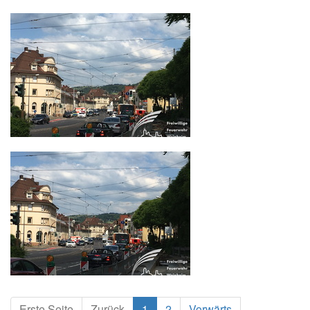
Erste Seite
Zurück
1
2
Vorwärts