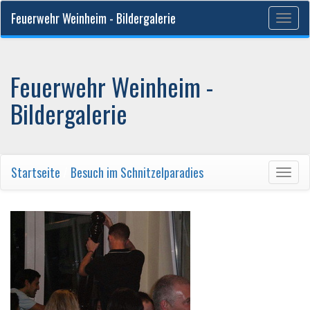
Feuerwehr Weinheim - Bildergalerie
Togg
navig
Feuerwehr Weinheim -
Bildergalerie
Startseite
/
Besuch im Schnitzelparadies
Togg
navig