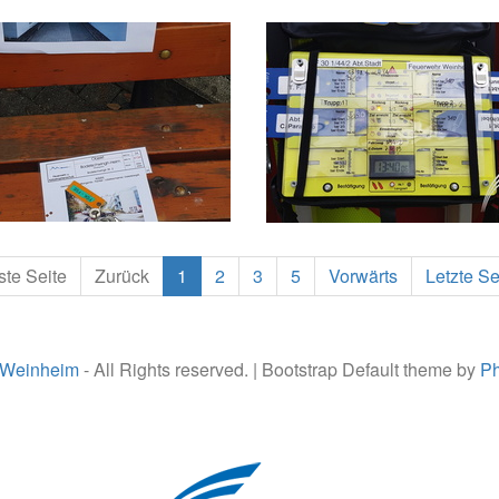
ste Seite
Zurück
1
2
3
5
Vorwärts
Letzte Se
 Weinheim
- All Rights reserved. | Bootstrap Default theme by
Ph