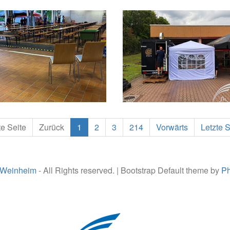
te Seite
Zurück
1
2
3
214
Vorwärts
Letzte S
 Weinheim
- All Rights reserved. | Bootstrap Default theme by
Ph