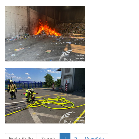
Erste Seite
Zurück
1
2
Vorwärts