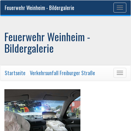
Feuerwehr Weinheim - Bildergalerie
Togg
navig
Feuerwehr Weinheim -
Bildergalerie
Startseite
/
Verkehrsunfall Freiburger Straße
Togg
navig