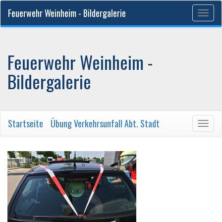
Feuerwehr Weinheim - Bildergalerie
Togg
navig
Feuerwehr Weinheim -
Bildergalerie
Startseite
/
Übung Verkehrsunfall Abt. Stadt
Togg
navig