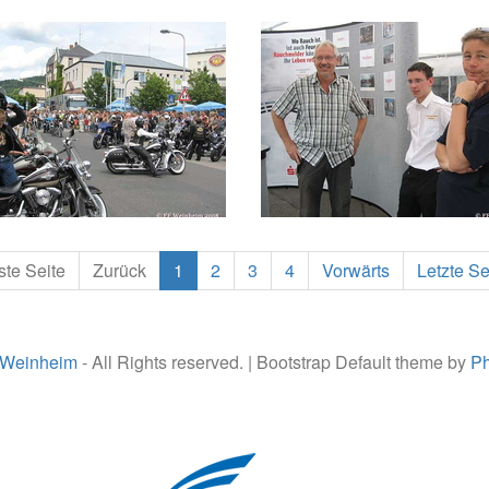
ste Seite
Zurück
1
2
3
4
Vorwärts
Letzte Se
 Weinheim
- All Rights reserved. | Bootstrap Default theme by
Ph