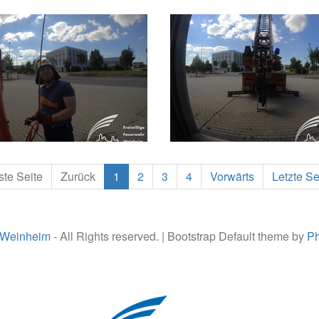
ste Seite
Zurück
1
2
3
4
Vorwärts
Letzte Se
 Weinheim
- All Rights reserved. | Bootstrap Default theme by
Ph