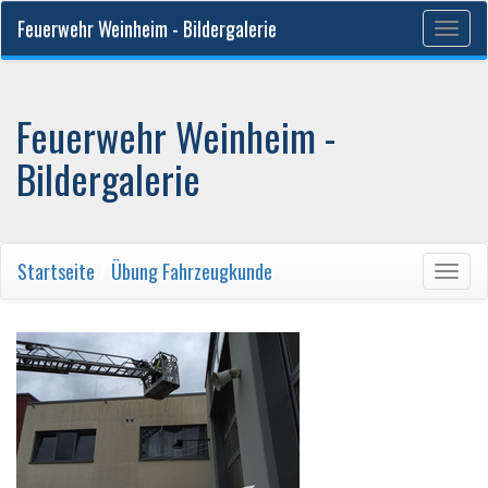
Feuerwehr Weinheim - Bildergalerie
Togg
navig
Feuerwehr Weinheim -
Bildergalerie
Startseite
/
Übung Fahrzeugkunde
Togg
navig