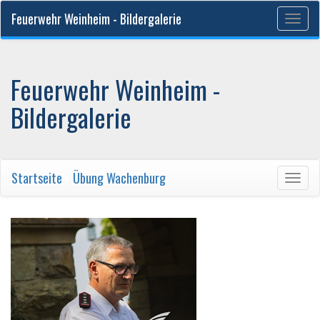
Feuerwehr Weinheim - Bildergalerie
Togg
navig
Feuerwehr Weinheim -
Bildergalerie
Startseite
/
Übung Wachenburg
Togg
navig