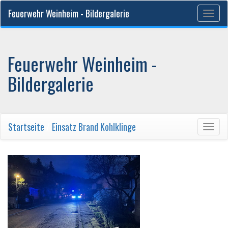
Feuerwehr Weinheim - Bildergalerie
Togg
navig
Feuerwehr Weinheim -
Bildergalerie
Startseite
/
Einsatz Brand Kohlklinge
Togg
navig