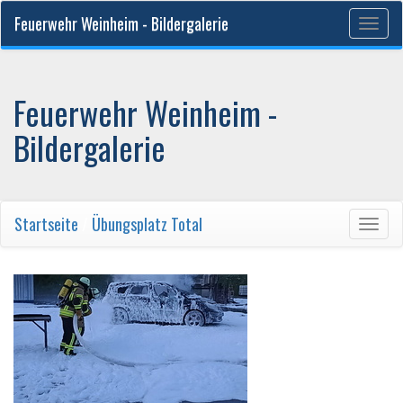
Feuerwehr Weinheim - Bildergalerie
Togg
navig
Feuerwehr Weinheim -
Bildergalerie
Startseite
/
Übungsplatz Total
Togg
navig