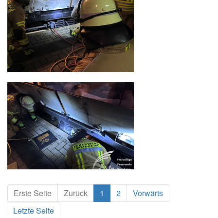
Erste Seite
Zurück
1
2
Vorwärts
Letzte Seite