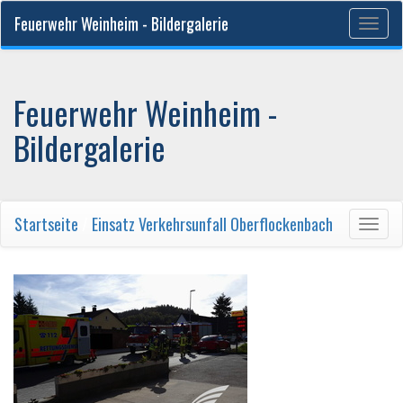
Feuerwehr Weinheim - Bildergalerie
Togg
navig
Feuerwehr Weinheim -
Bildergalerie
Startseite
/
Einsatz Verkehrsunfall Oberflockenbach
Togg
navig