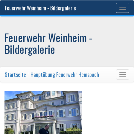
Feuerwehr Weinheim - Bildergalerie
Togg
navig
Feuerwehr Weinheim -
Bildergalerie
Startseite
/
Hauptübung Feuerwehr Hemsbach
Togg
navig