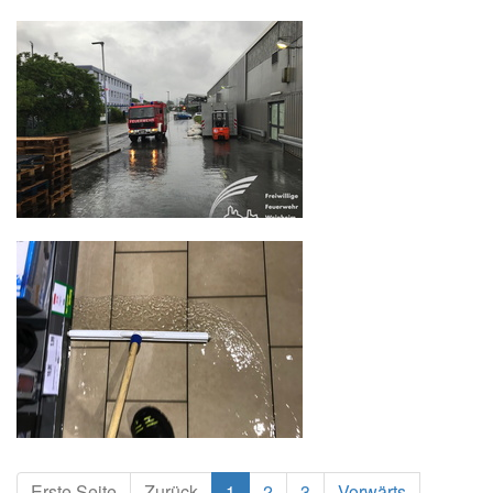
Erste Seite
Zurück
1
2
3
Vorwärts