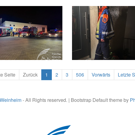
te Seite
Zurück
1
2
3
506
Vorwärts
Letzte S
 Weinheim
- All Rights reserved. | Bootstrap Default theme by
Ph